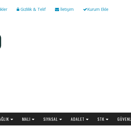
ikler
Gizlilik & Telif
İletişim
Kurum Ekle
AĞLIK
MALI
SIYASAL
ADALET
STK
GÜVENL