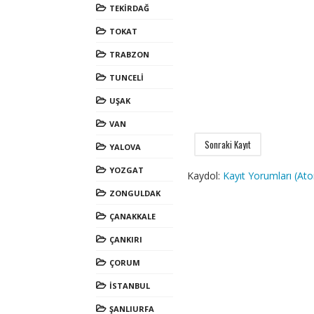
TEKİRDAĞ
TOKAT
TRABZON
TUNCELİ
UŞAK
VAN
Sonraki Kayıt
YALOVA
YOZGAT
Kaydol:
Kayıt Yorumları (At
ZONGULDAK
ÇANAKKALE
ÇANKIRI
ÇORUM
İSTANBUL
ŞANLIURFA