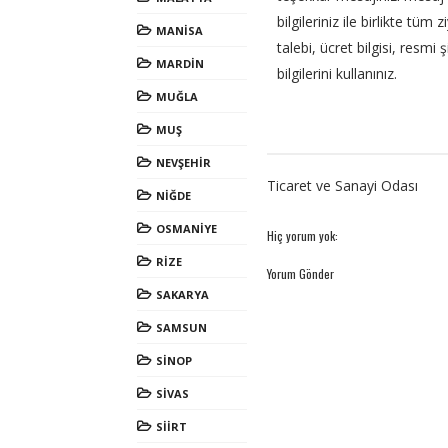
bilgileriniz ile birlikte tü
MANİSA
talebi, ücret bilgisi, resmi
MARDİN
bilgilerini kullanınız.
MUĞLA
MUŞ
NEVŞEHİR
Ticaret ve Sanayi Odası
NİĞDE
OSMANİYE
Hiç yorum yok:
RİZE
Yorum Gönder
SAKARYA
SAMSUN
SİNOP
SİVAS
SİİRT