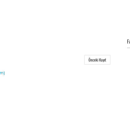
F
Önceki Kayıt
om)