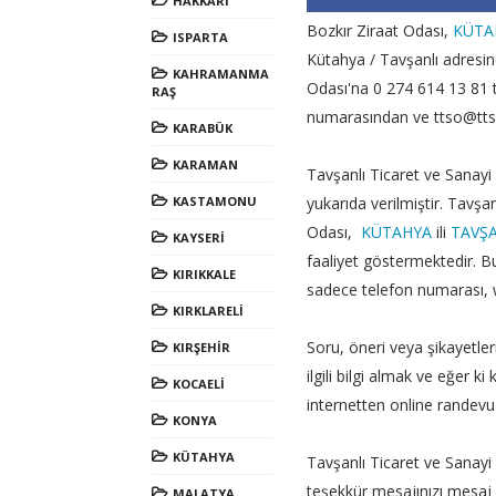
HAKKARİ
Bozkır Ziraat Odası,
KÜTA
ISPARTA
Kütahya / Tavşanlı adresin
KAHRAMANMA
Odası'na 0 274 614 13 81 
RAŞ
numarasından ve ttso@ttso.
KARABÜK
KARAMAN
Tavşanlı Ticaret ve Sanayi O
KASTAMONU
yukarıda verilmiştir. Tavşa
Odası,
KÜTAHYA
ili
TAVŞ
KAYSERİ
faaliyet göstermektedir. B
KIRIKKALE
sadece telefon numarası, we
KIRKLARELİ
Soru, öneri veya şikayetlerin
KIRŞEHİR
ilgili bilgi almak ve eğer 
KOCAELİ
internetten online randevu 
KONYA
KÜTAHYA
Tavşanlı Ticaret ve Sanayi Od
teşekkür mesajınızı mesaj 
MALATYA