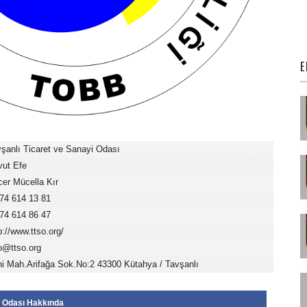
E
şanlı Ticaret ve Sanayi Odası
vut Efe
er Mücella Kır
74 614 13 81
74 614 86 47
p://www.ttso.org/
o@ttso.org
i Mah.Arifağa Sok.No:2 43300 Kütahya / Tavşanlı
i Odası Hakkında