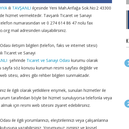
HYA
ili
TAVŞANLI
ilçesinde Yeni Mah.Arifağa Sok.No:2 43300
de hizmet vermektedir. Tavşanlı Ticaret ve Sanayi
telefon numarasından ve 0 274 614 86 47 nolu fax
org mail adresinden ulaşabilirsiniz.
K
dası iletişim bilgileri (telefon, faks ve internet sitesi)
nlı Ticaret ve Sanayi
ANLI
şehrinde
Ticaret ve Sanayi Odası
kurumu olarak
u sayfa söz konusu kurumun resmi sayfası değildir ve
b sitesi, adres gibi rehber bilgileri sunmaktadır.
iz ile ilgili olarak yetkililere erişmek, sunulan hizmetler ile
ki kurum tarafından böyle bir hizmet sunuluyorsa telefonla veya
almak için resmi web sitesini ziyaret edebilirsiniz.
ası ile ilgili yorumlarınızı, eleştirilerinizi veya çalışanlarına
kutusuna yazabilirsiniz. Yorumunuz; isminiz ve kişisel