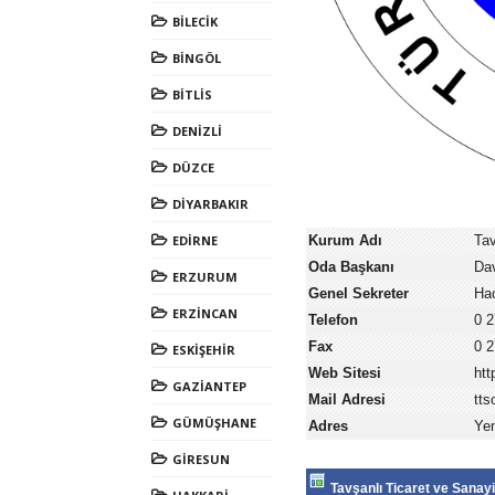
BİLECİK
BİNGÖL
BİTLİS
DENİZLİ
DÜZCE
DİYARBAKIR
EDİRNE
Kurum Adı
Tav
Oda Başkanı
Da
ERZURUM
Genel Sekreter
Hac
ERZİNCAN
Telefon
0 2
Fax
0 2
ESKİŞEHİR
Web Sitesi
htt
GAZİANTEP
Mail Adresi
tts
GÜMÜŞHANE
Adres
Yen
GİRESUN
Tavşanlı Ticaret ve Sanay