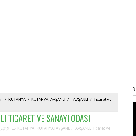
S
rı
/
KÜTAHYA
/
KÜTAHYATAVŞANLI
/
TAVŞANLI
/
Ticaret ve
LI TICARET VE SANAYI ODASI
 2019
KÜTAHYA
,
KÜTAHYATAVŞANLI
,
TAVŞANLI
,
Ticaret ve