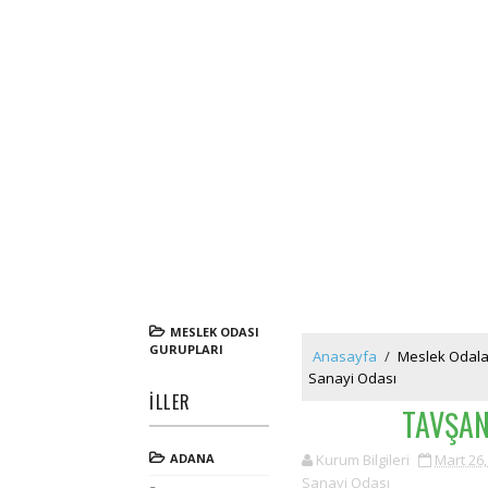
MESLEK ODASI
GURUPLARI
Anasayfa
/
Meslek Odala
Sanayi Odası
İLLER
TAVŞAN
ADANA
Kurum Bilgileri
Mart 26,
Sanayi Odası