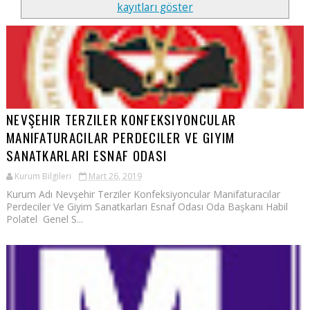
kayıtları göster
NEVŞEHIR TERZILER KONFEKSIYONCULAR
MANIFATURACILAR PERDECILER VE GIYIM
SANATKARLARI ESNAF ODASI
Kurum Bilgileri
Mart 26, 2019
Kurum Adı Nevşehir Terziler Konfeksiyoncular Manifaturacılar
Perdeciler Ve Giyim Sanatkarları Esnaf Odası Oda Başkanı Habil
Polatel Genel S...