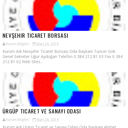
NEVŞEHIR TICARET BORSASI
Kurum Bilgileri
Mart 26, 2019
Kurum Adı Nevşehir Ticaret Borsası Oda Başkanı Tuncer Gök
Genel Sekreter Uğur Aydoğan Telefon 0 384 212 81 03 Fax 0 384
212 81 02 Web Sites...
ÜRGÜP TICARET VE SANAYI ODASI
Kurum Bilgileri
Mart 26, 2019
Kurum Adı Ürgüp Ticaret ve Sanayi Odası Oda Başkanı Ahmet