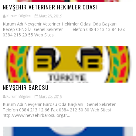
NEVŞEHIR VETERINER HEKIMLER ODASI
Kurum Bilgileri
Mart 25, 2019
Kurum Adı Nevşehir Veteriner Hekimler Odası Oda Başkanı
Recep CENGİZ Genel Sekreter --- Telefon 0384 213 13 84 Fax
0384 215 20 55 Web Sites...
NEVŞEHIR BAROSU
Kurum Bilgileri
Mart 25, 2019
Kurum Adı Nevşehir Barosu Oda Başkanı Genel Sekreter
Telefon 0384 213 12 66 Fax 0384 212 50 80 Web Sitesi
http://www.nevsehirbarosu.org.tr...