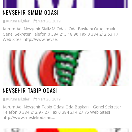
NEVŞEHIR SMMM ODASI
Kurum Bilgileri
Mart 26, 2019
Kurum Adı Nevşehir SMMM Odası Oda Başkanı Oruç Irmak
Genel Sekreter Telefon 0 384 213 18 90 Fax 0 384 212 53 17
Web Sitesi http://www.nevse...
NEVŞEHIR TABIP ODASI
Kurum Bilgileri
Mart 26, 2019
Kurum Adı Nevşehir Tabip Odası Oda Başkanı Genel Sekreter
Telefon 0 384 212 97 27 Fax 0 384 214 27 75 Web Sitesi
http://www.meslekodalari....