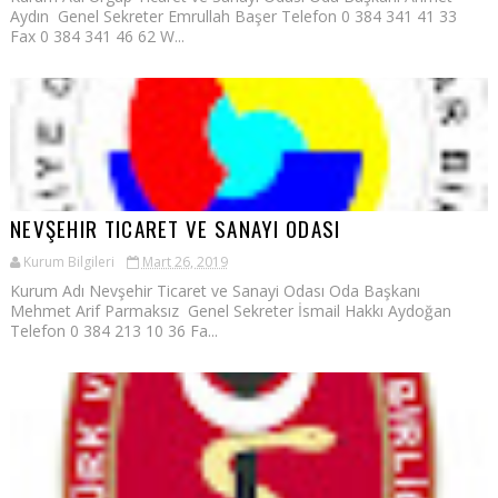
Aydın Genel Sekreter Emrullah Başer Telefon 0 384 341 41 33
Fax 0 384 341 46 62 W...
NEVŞEHIR TICARET VE SANAYI ODASI
Kurum Bilgileri
Mart 26, 2019
Kurum Adı Nevşehir Ticaret ve Sanayi Odası Oda Başkanı
Mehmet Arif Parmaksız Genel Sekreter İsmail Hakkı Aydoğan
Telefon 0 384 213 10 36 Fa...