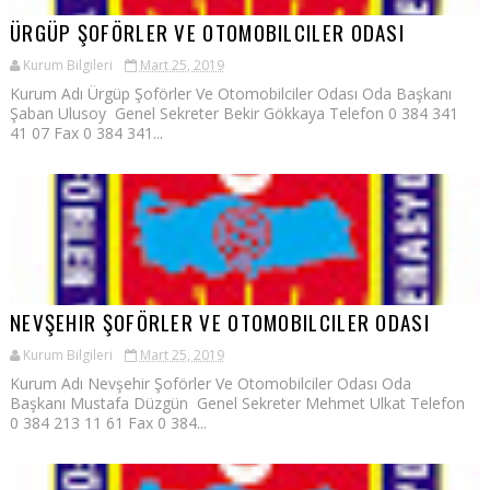
ÜRGÜP ŞOFÖRLER VE OTOMOBILCILER ODASI
Kurum Bilgileri
Mart 25, 2019
Kurum Adı Ürgüp Şoförler Ve Otomobilciler Odası Oda Başkanı
Şaban Ulusoy Genel Sekreter Bekir Gökkaya Telefon 0 384 341
41 07 Fax 0 384 341...
NEVŞEHIR ŞOFÖRLER VE OTOMOBILCILER ODASI
Kurum Bilgileri
Mart 25, 2019
Kurum Adı Nevşehir Şoförler Ve Otomobilciler Odası Oda
Başkanı Mustafa Düzgün Genel Sekreter Mehmet Ulkat Telefon
0 384 213 11 61 Fax 0 384...