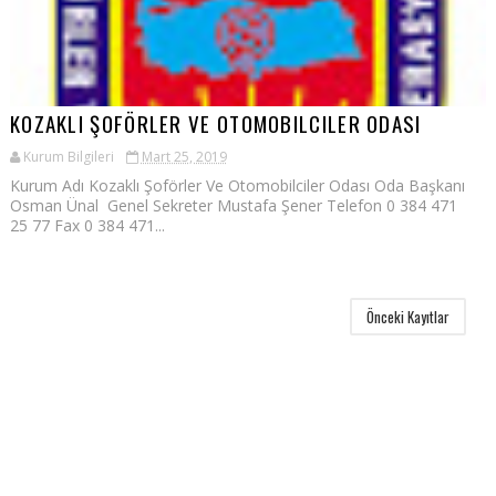
KOZAKLI ŞOFÖRLER VE OTOMOBILCILER ODASI
Kurum Bilgileri
Mart 25, 2019
Kurum Adı Kozaklı Şoförler Ve Otomobilciler Odası Oda Başkanı
Osman Ünal Genel Sekreter Mustafa Şener Telefon 0 384 471
25 77 Fax 0 384 471...
Önceki Kayıtlar