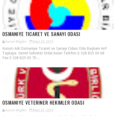
OSMANIYE TICARET VE SANAYI ODASI
Kurum Bilgileri
Mart 26, 2019
Kurum Adı Osmaniye Ticaret ve Sanayi Odası Oda Başkanı Arif
Taşkaya Genel Sekreter Erdal Aslan Telefon 0 328 825 00 68
Fax 0 328 825 05 70 ...
OSMANIYE VETERINER HEKIMLER ODASI
Kurum Bilgileri
Mart 25, 2019