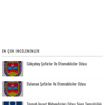
EN ÇOK İNCELENENLER
Gökçebey Şoförler Ve Otomobilciler Odası
Dalaman Şoförler Ve Otomobilciler Odası
Tmmob İnşaat Mühendisleri Odası Sivas Temsilciliği