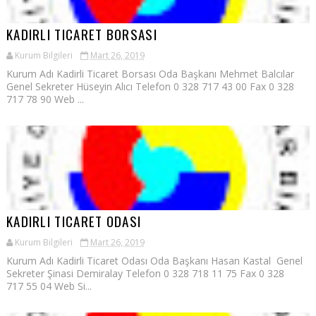
KADIRLI TICARET BORSASI
Kurum Bilgileri
Mart 26, 2019
Kurum Adı Kadirli Ticaret Borsası Oda Başkanı Mehmet Balcılar
Genel Sekreter Hüseyin Alıcı Telefon 0 328 717 43 00 Fax 0 328
717 78 90 Web ...
KADIRLI TICARET ODASI
Kurum Bilgileri
Mart 26, 2019
Kurum Adı Kadirli Ticaret Odası Oda Başkanı Hasan Kastal Genel
Sekreter Şinasi Demiralay Telefon 0 328 718 11 75 Fax 0 328
717 55 04 Web Si...