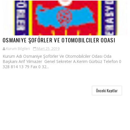
OSMANIYE ŞOFÖRLER VE OTOMOBILCILER ODASI
Kurum Bilgileri
Mart 25, 2019
Kurum Adı Osmaniye Şoförler Ve Otomobilciler Odası Oda
Başkanı Arif Yılmazer Genel Sekreter A.Kerim Gürbüz Telefon 0
328 814 13 79 Fax 0 32...
Önceki Kayıtlar