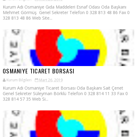
Kurum Adı Osmaniye Gıda Maddeleri Esnaf Odası Oda Başkanı
Mehmet Görmüş Genel Sekreter Telefon 0 328 813 48 86 Fax 0
328 813 48 86 Web Site...
OSMANIYE TICARET BORSASI
Kurum Bilgileri
Mart 26, 2019
Kurum Adı Osmaniye Ticaret Borsası Oda Başkanı Sait Çenet
Genel Sekreter Süleyman Börklü Telefon 0 328 814 11 33 Fax 0
328 814 57 35 Web Si...