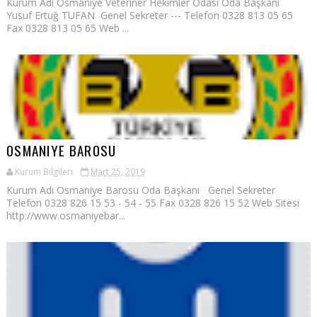
Kurum Adı Osmaniye Veteriner Hekimler Odası Oda Başkanı
Yusuf Ertuğ TUFAN Genel Sekreter --- Telefon 0328 813 05 65
Fax 0328 813 05 65 Web ...
OSMANIYE BAROSU
Kurum Bilgileri
Mart 25, 2019
Kurum Adı Osmaniye Barosu Oda Başkanı Genel Sekreter
Telefon 0328 826 15 53 - 54 - 55 Fax 0328 826 15 52 Web Sitesi
http://www.osmaniyebar...