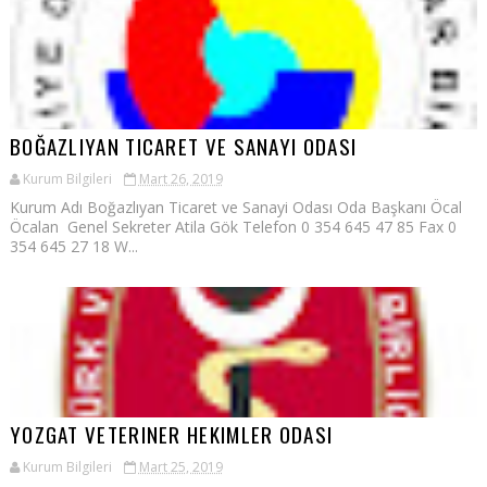
BOĞAZLIYAN TICARET VE SANAYI ODASI
Kurum Bilgileri
Mart 26, 2019
Kurum Adı Boğazlıyan Ticaret ve Sanayi Odası Oda Başkanı Öcal
Öcalan Genel Sekreter Atila Gök Telefon 0 354 645 47 85 Fax 0
354 645 27 18 W...
YOZGAT VETERINER HEKIMLER ODASI
Kurum Bilgileri
Mart 25, 2019