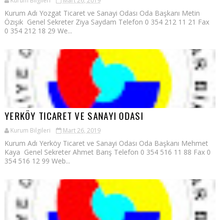
Kurum Bilgileri
Mart 26, 2019
Kurum Adı Yozgat Ticaret ve Sanayi Odası Oda Başkanı Metin
Özışık Genel Sekreter Ziya Saydam Telefon 0 354 212 11 21 Fax
0 354 212 18 29 We...
YERKÖY TICARET VE SANAYI ODASI
Kurum Bilgileri
Mart 26, 2019
Kurum Adı Yerköy Ticaret ve Sanayi Odası Oda Başkanı Mehmet
Kaya Genel Sekreter Ahmet Barış Telefon 0 354 516 11 88 Fax 0
354 516 12 99 Web...