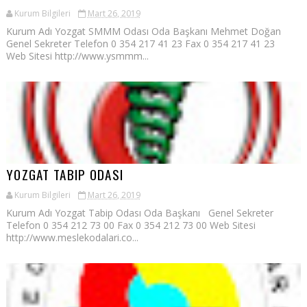
Kurum Bilgileri
Mart 26, 2019
Kurum Adı Yozgat SMMM Odası Oda Başkanı Mehmet Doğan
Genel Sekreter Telefon 0 354 217 41 23 Fax 0 354 217 41 23
Web Sitesi http://www.ysmmm...
YOZGAT TABIP ODASI
Kurum Bilgileri
Mart 26, 2019
Kurum Adı Yozgat Tabip Odası Oda Başkanı Genel Sekreter
Telefon 0 354 212 73 00 Fax 0 354 212 73 00 Web Sitesi
http://www.meslekodalari.co...