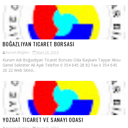
BOĞAZLIYAN TICARET BORSASI
Kurum Bilgileri
Mart 26, 2019
Kurum Adı Boğazlıyan Ticaret Borsası Oda Başkanı Tayyar Aksu
Genel Sekreter Ali Ayık Telefon 0 354 645 28 82 Fax 0 354 645
20 22 Web Sitesi...
YOZGAT TICARET VE SANAYI ODASI