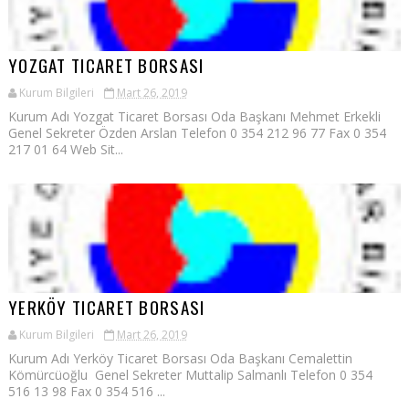
YOZGAT TICARET BORSASI
Kurum Bilgileri
Mart 26, 2019
Kurum Adı Yozgat Ticaret Borsası Oda Başkanı Mehmet Erkekli
Genel Sekreter Özden Arslan Telefon 0 354 212 96 77 Fax 0 354
217 01 64 Web Sit...
YERKÖY TICARET BORSASI
Kurum Bilgileri
Mart 26, 2019
Kurum Adı Yerköy Ticaret Borsası Oda Başkanı Cemalettin
Kömürcüoğlu Genel Sekreter Muttalip Salmanlı Telefon 0 354
516 13 98 Fax 0 354 516 ...