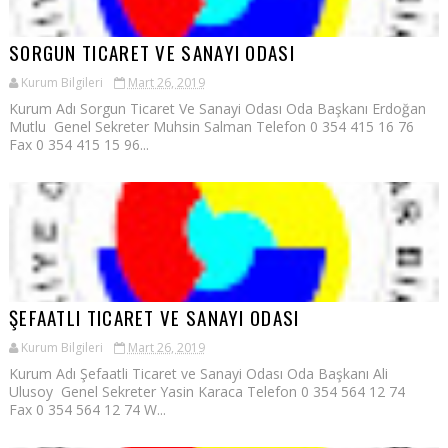
SORGUN TICARET VE SANAYI ODASI
Kurum Bilgileri
Mart 26, 2019
Kurum Adı Sorgun Ticaret Ve Sanayi Odası Oda Başkanı Erdoğan
Mutlu Genel Sekreter Muhsin Salman Telefon 0 354 415 16 76
Fax 0 354 415 15 96...
ŞEFAATLI TICARET VE SANAYI ODASI
Kurum Bilgileri
Mart 26, 2019
Kurum Adı Şefaatli Ticaret ve Sanayi Odası Oda Başkanı Ali
Ulusoy Genel Sekreter Yasin Karaca Telefon 0 354 564 12 74
Fax 0 354 564 12 74 W...