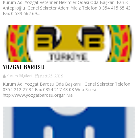
Kurum Adı Yozgat Veteriner Hekimler Odası Oda Başkanı Faruk
Anteplioğlu Genel Sekreter Adem Yıldız Telefon 0 354 415 65 43
Fax 0 533 662 69...
YOZGAT BAROSU
Kurum Bilgileri
Mart 25, 2019
Kurum Adı Yozgat Barosu Oda Başkanı Genel Sekreter Telefon
0354 212 27 34 Fax 0354 217 48 08 Web Sitesi
http://www.yozgatbarosu.org.tr Mai...