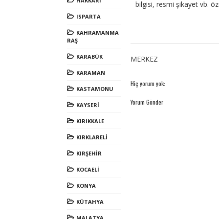
HAKKARİ
bilgisi, resmi şikayet vb. öz
ISPARTA
KAHRAMANMA
RAŞ
KARABÜK
MERKEZ
KARAMAN
Hiç yorum yok:
KASTAMONU
Yorum Gönder
KAYSERİ
KIRIKKALE
KIRKLARELİ
KIRŞEHİR
KOCAELİ
KONYA
KÜTAHYA
MALATYA