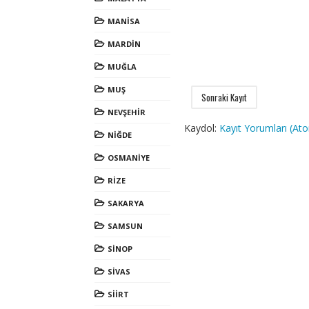
MANİSA
MARDİN
MUĞLA
MUŞ
Sonraki Kayıt
NEVŞEHİR
Kaydol:
Kayıt Yorumları (At
NİĞDE
OSMANİYE
RİZE
SAKARYA
SAMSUN
SİNOP
SİVAS
SİİRT