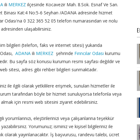
NA
ili
MERKEZ
ilçesinde Kocavezir Mah. 8.Sok. Esnaf Ve San.
zmet Binası Kat:4 No:5-6 Seyhan /ADANA adresinde hizmet
ılar Odası'na 0 322 365 52 05 telefon numarasından ve nolu
dresinden ulaşabilirsiniz.
E
im bilgileri (telefon, faks ve internet sitesi) yukarıda
ar Odası,
ADANA
ili
MERKEZ
şehrinde
Fırıncılar Odası
kurumu
edir. Bu sayfa söz konusu kurumun resmi sayfası değildir ve
b sitesi, adres gibi rehber bilgileri sunmaktadır.
iz ile ilgili olarak yetkililere erişmek, sunulan hizmetler ile
ki kurum tarafından böyle bir hizmet sunuluyorsa telefonla veya
almak için resmi web sitesini ziyaret edebilirsiniz.
gili yorumlarınızı, eleştirilerinizi veya çalışanlarına teşekkür
zabilirsiniz. Yorumunuz; isminiz ve kişisel bilgileriniz ile
çık olarak yayınlanacaktır. İş başvurusu, randevu talebi, ücret