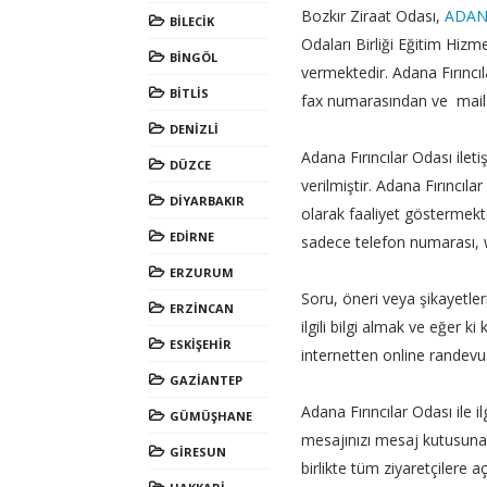
Bozkır Ziraat Odası,
ADA
BİLECİK
Odaları Birliği Eğitim Hi
BİNGÖL
vermektedir. Adana Fırınc
BİTLİS
fax numarasından ve mail a
DENİZLİ
Adana Fırıncılar Odası iletiş
DÜZCE
verilmiştir. Adana Fırıncıl
DİYARBAKIR
olarak faaliyet göstermekt
EDİRNE
sadece telefon numarası, we
ERZURUM
Soru, öneri veya şikayetlerin
ERZİNCAN
ilgili bilgi almak ve eğer 
ESKİŞEHİR
internetten online randevu 
GAZİANTEP
Adana Fırıncılar Odası ile il
GÜMÜŞHANE
mesajınızı mesaj kutusuna ya
GİRESUN
birlikte tüm ziyaretçilere a