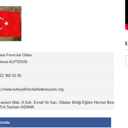
K
na Fırıncılar Odası
hmut ALPTEKİN
22 365 52 05
p://www.turkiyefirincilarfederasyonu.org
avezir Mah. 8.Sok. Esnaf Ve San. Odaları Birliği Eğitim Hizmet Binası Kat:4
:5-6 Seyhan /ADANA
kkında