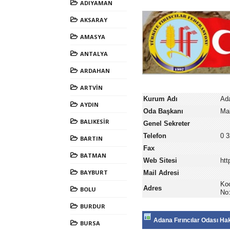
ADIYAMAN
AKSARAY
AMASYA
ANTALYA
ARDAHAN
ARTVİN
Kurum Adı
Ada
AYDIN
Oda Başkanı
Ma
BALIKESİR
Genel Sekreter
Telefon
0 3
BARTIN
Fax
BATMAN
Web Sitesi
htt
BAYBURT
Mail Adresi
Koc
Adres
BOLU
No
BURDUR
Adana Fırıncılar Odası Ha
BURSA