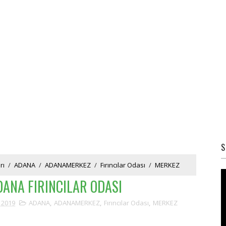
S
rı
/
ADANA
/
ADANAMERKEZ
/
Fırıncılar Odası
/
MERKEZ
DANA FIRINCILAR ODASI
 2019
ADANA
,
ADANAMERKEZ
,
Fırıncılar Odası
,
MERKEZ