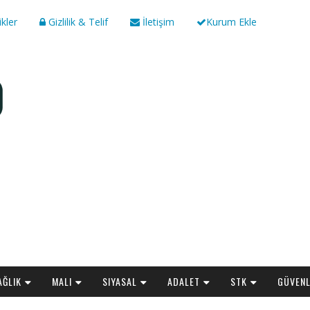
ikler
Gizlilik & Telif
İletişim
Kurum Ekle
AĞLIK
MALI
SIYASAL
ADALET
STK
GÜVENL