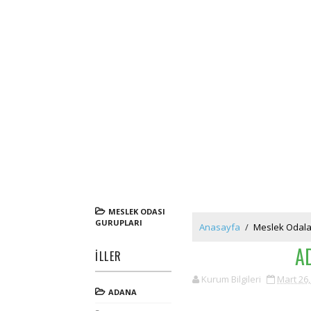
MESLEK ODASI
GURUPLARI
Anasayfa
/
Meslek Odala
A
İLLER
Kurum Bilgileri
Mart 26,
ADANA