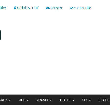
ikler
Gizlilik & Telif
İletişim
Kurum Ekle
AĞLIK
MALI
SIYASAL
ADALET
STK
GÜVENL