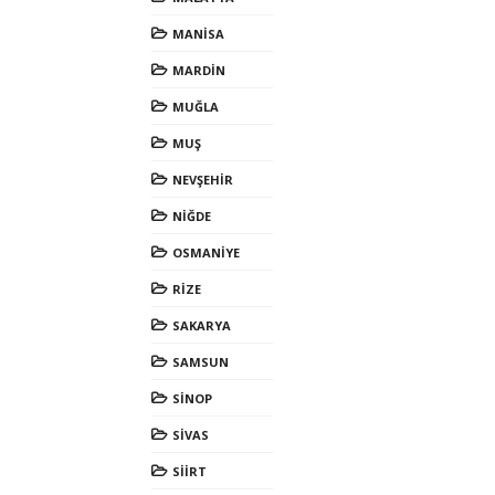
MANİSA
MARDİN
MUĞLA
MUŞ
NEVŞEHİR
NİĞDE
OSMANİYE
RİZE
SAKARYA
SAMSUN
SİNOP
SİVAS
SİİRT