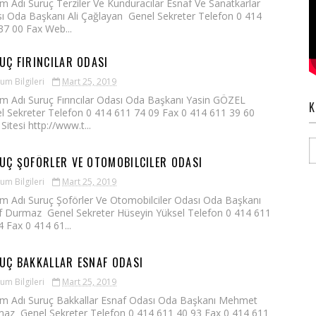
m Adı Suruç Terziler Ve Kunduracılar Esnaf Ve Sanatkarlar
ı Oda Başkanı Ali Çağlayan Genel Sekreter Telefon 0 414
37 00 Fax Web...
UÇ FIRINCILAR ODASI
um Bilgileri
Mart 25, 2019
m Adı Suruç Fırıncılar Odası Oda Başkanı Yasin GÖZEL
K
l Sekreter Telefon 0 414 611 74 09 Fax 0 414 611 39 60
itesi http://www.t...
UÇ ŞOFÖRLER VE OTOMOBILCILER ODASI
um Bilgileri
Mart 25, 2019
m Adı Suruç Şoförler Ve Otomobilciler Odası Oda Başkanı
f Durmaz Genel Sekreter Hüseyin Yüksel Telefon 0 414 611
4 Fax 0 414 61...
UÇ BAKKALLAR ESNAF ODASI
um Bilgileri
Mart 25, 2019
m Adı Suruç Bakkallar Esnaf Odası Oda Başkanı Mehmet
az Genel Sekreter Telefon 0 414 611 40 93 Fax 0 414 611