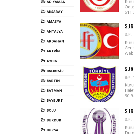
Kuru
ADIYAMAN
Odas
AKSARAY
611 
AMASYA
SUR
ANTALYA
Kur
ARDAHAN
Kuru
Gene
ARTVİN
Web S
AYDIN
SUR
BALIKESİR
Kur
BARTIN
Kuru
Hale
BATMAN
30 9
BAYBURT
SUR
BOLU
Kur
BURDUR
Kuru
BURSA
Durm