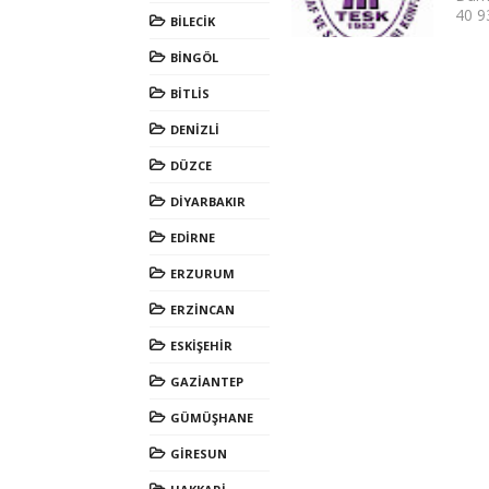
40 93
BİLECİK
BİNGÖL
BİTLİS
DENİZLİ
DÜZCE
DİYARBAKIR
EDİRNE
ERZURUM
ERZİNCAN
ESKİŞEHİR
GAZİANTEP
GÜMÜŞHANE
GİRESUN